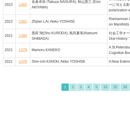
名倉卓弥 (Takuya NAGURA), 秋山英三 (Eizo
2022
1382
ーに与える影響 (The
AKIYAMA)
polarization
Riemannian In
2022
1381
Zhijian LAI, Akiko YOSHISE
on Manifolds
黒田 翔(Sho KURODA), 島田夏美(Natsumi
社会工学オー
2021
1380
SHIMADA)
Oral History: 
A St.Petersb
2021
1379
Mamoru KANEKO
Cognitive Bo
2021
1378
Shin-ichi KANOH, Akiko YOSHISE
A New Extens
1
2
3
4
5
10
20
30