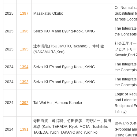
On Normalizat
2025
1397
Masakatsu Okubo
Substitution 
across Good
The Integrat
2025
1396
Seizo IKUTA and Byung-Kook, KANG
the Concepts
社会工学オー
辻本 隆弘(TSUJIMOTO,Takahiro) 、仲村 健
2025
1395
フヒストリー編） (P
(NAKAMURA,Ken)
Kawate,Part 2.
The Integrat
2024
1394
Seizo IKUTA and Byung-Kook, KANG
the Concepts
The Integrat
2024
1393
Seizo IKUTA and Byung-Kook, KANG
the Concepts
Logic of Rec
and Latent Inf
2024
1392
Tai-Wei Hu , Mamoru Kaneko
Reciprocal E
Infinity)
寺田海渡、罇 涼稀、竹田俊彦、高野祐一、岡田
混合ガウスモ
幸彦 (Kaito TERADA, Ryoki MOTAl, Toshihiko
2024
1391
(Proposal and
TAKEDA, Yuichi TAKANO and Yukihiko
Using Gaussi