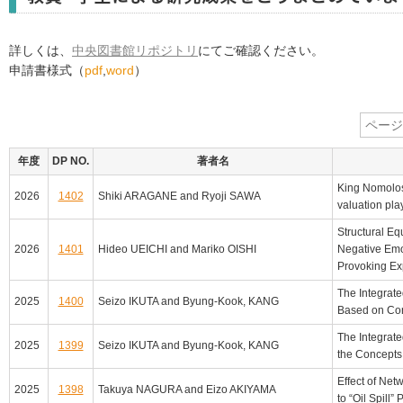
詳しくは、
中央図書館リポジトリ
にてご確認ください。
申請書様式（
pdf
,
word
）
年度
DP NO.
著者名
King Nomolos’
2026
1402
Shiki ARAGANE and Ryoji SAWA
valuation pla
Structural E
2026
1401
Hideo UEICHI and Mariko OISHI
Negative Emot
Provoking Exp
The Integrat
2025
1400
Seizo IKUTA and Byung-Kook, KANG
Based on Con
The Integrat
2025
1399
Seizo IKUTA and Byung-Kook, KANG
the Concepts
Effect of Ne
2025
1398
Takuya NAGURA and Eizo AKIYAMA
to “Oil Spill”