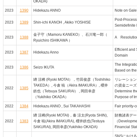
OKADA)
2023
1390
Hidekazu ANNO
Note on Gale
Post-Processi
2023
1389
Shin-ichi KANOH , Akiko YOSHISE
Semidefinite
金子守（Mamoru KANEKO）、石川竜一郎（
2023
1388
A Resolution
Ryuichiro ISHIKAWA ）
Efficient and
2023
1387
Hidekazu Anno
Domain
The Integrat
2023
1386
Seizo IKUTA
Based on the
罇 涼稀 (Ryoki MOTAI），竹田俊彦（Toshihiko
リレーション
TAKEDA）, 今倉 暁（Akira IMAKURA）, 櫻井
の資金ニーズ判別
2022
1385
鉄也（Tetsuya SAKURAI） , 岡田幸彦
Determine the
（Yukihiko OKADA）
Purpose of I
2022
1384
Hidekazu ANNO , Sui TAKAHASHI
Fair priority
罇 涼稀(Ryoki MOTAI)，秦 涼太(Ryota SHIN),
財務諸表デー
2022
1383
今倉 暁(Akira IMAKURA), 櫻井鉄也(Testuya
（Development
SAKURAI), 岡田幸彦(Yukihiko OKADA)
Financial St
SNSにおけ